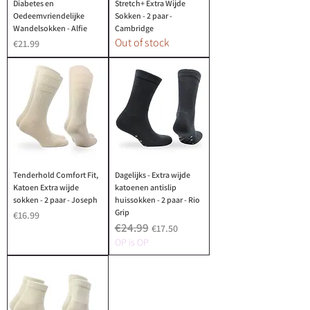
Diabetes en
Stretch+ Extra Wijde
Oedeemvriendelijke
Sokken - 2 paar -
Wandelsokken - Alfie
Cambridge
Out of stock
Price
€21.99
Tenderhold Comfort Fit,
Dagelijks - Extra wijde
Katoen Extra wijde
katoenen antislip
sokken - 2 paar - Joseph
huissokken - 2 paar - Rio
Grip
Price
€16.99
€24.99
Regular Price
Sale Price
€17.50
OP is OP