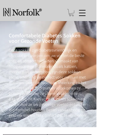
Comfortabele Diabetes Sokken
voor Gezonde Voeten
Onze sokken zijn diabetesvriendelijk en
speciaal ontworpen om uw voeten de beste
zorg en comfort te bieden. Gemaakt van
hoogwaardige materialen zoals katoen,
merino wol, en bamboe, zijn deze sokken
zacht, ademend en perfect voor mensen met
diabetes. Door de naadloze afwerking en het
ontbreken van drukpunten voorkomen ze
irritatie en bieden ze ultiem draagcomfort,
dag in dag uit. Kies voor diabetes sokken en
ervaar hoe ze uw gevoelige voeten gezond en
comfortabel houden. Bestel vandaag nog en
geef uw voeten het comfort dat ze verdienen!