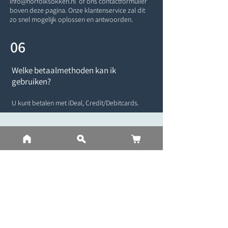
info@norfolksokken.nl
of ons contactformulier
boven deze pagina. Onze klantenservice zal dit
zo snel mogelijk oplossen en antwoorden.
06
Welke betaalmethoden kan ik
gebruiken?
U kunt betalen met iDeal, Credit/Debitcards.
Abonneer u op 15% kortingsbon
Abonneer nu