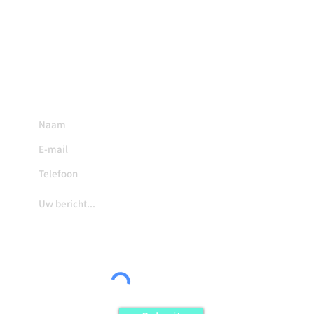
onze
Veelgestelde Vragen
.
We hebben geprobeerd om zo ongeveer
alles te behandelen wat u moet weten.
U kunt ons ook mailen
op
info@norfolksokken.nl
of vul ons contactformulier in: