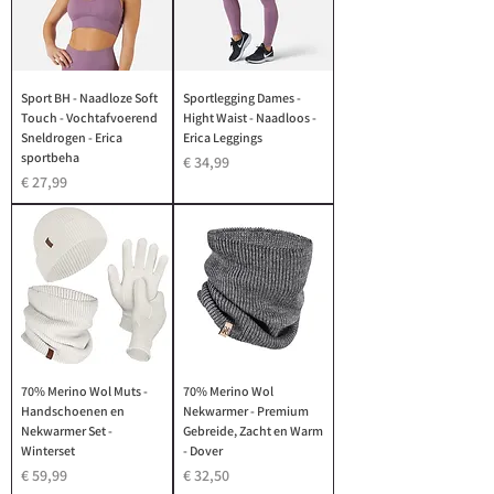
Sport BH - Naadloze Soft
Sportlegging Dames -
Touch - Vochtafvoerend
Hight Waist - Naadloos -
Sneldrogen - Erica
Erica Leggings
sportbeha
Prijs
€ 34,99
Prijs
€ 27,99
70% Merino Wol Muts -
70% Merino Wol
Handschoenen en
Nekwarmer - Premium
Nekwarmer Set -
Gebreide, Zacht en Warm
Winterset
- Dover
Prijs
Prijs
€ 59,99
€ 32,50