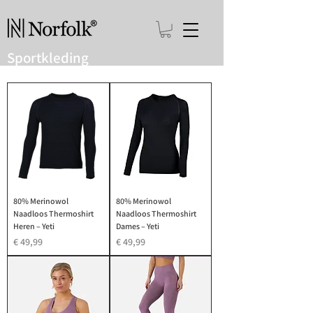
Sportkleding
80% Merinowol
80% Merinowol
Naadloos Thermoshirt
Naadloos Thermoshirt
Heren – Yeti
Dames – Yeti
Prijs
Prijs
€ 49,99
€ 49,99