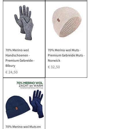
70% Merino wol
70% Merino wol Muts -
Handschoenen -
Premium Gebreide Muts -
Premium Gebreide -
Norwick
Bibury
Prijs
€ 32,50
Prijs
€ 24,50
70% Merino wol Muts en