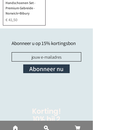
Handschoenen Set -
Premium Gebreide -
Norwick+Bibury
Prijs
€ 41,50
Abonneer u op 15% kortingsbon
Abonneer nu
Korting!
10% bij 2
15% bij 3