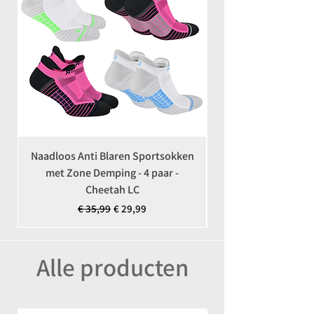
Naadloos Anti Blaren Sportsokken
Coolmax Anti-Teek 
met Zone Demping - 4 paar -
Cheetah LC
Normale prijs
Verkoopprijs
€ 35,99
€ 29,99
Alle producten