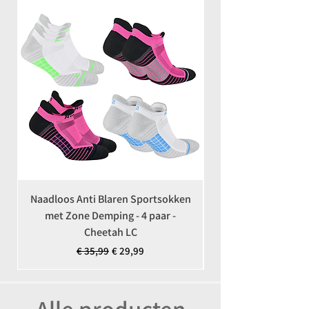
Naadloos Anti Blaren Sportsokken
Coolmax Anti-Teek 
met Zone Demping - 4 paar -
Cheetah LC
Normale prijs
Verkoopprijs
€ 35,99
€ 29,99
Alle producten