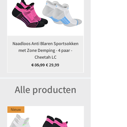
Naadloos Anti Blaren Sportsokken
Coolmax Anti-Teek 
met Zone Demping - 4 paar -
Cheetah LC
Normale prijs
Verkoopprijs
€ 35,99
€ 29,99
Alle producten
Nieuw