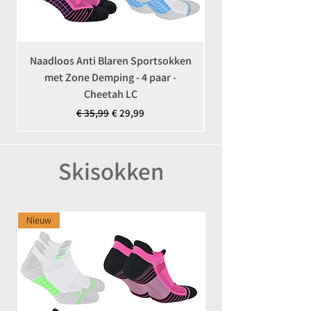
Naadloos Anti Blaren Sportsokken
Coolmax Anti-Teek 
met Zone Demping - 4 paar -
Cheetah LC
Normale prijs
Verkoopprijs
€ 35,99
€ 29,99
Skisokken
Nieuw