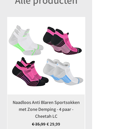
Naadloos Anti Blaren Sportsokken
Coolmax Anti-Teek 
met Zone Demping - 4 paar -
Cheetah LC
Normale prijs
Verkoopprijs
€ 35,99
€ 29,99