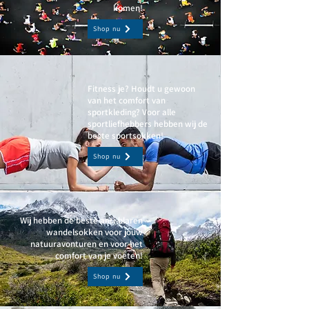
komen!
Shop nu
Fitness je? Houdt u gewoon
van het comfort van
sportkleding? Voor alle
sportliefhebbers hebben wij de
beste sportsokken!
Shop nu
Wij hebben de beste anti-blaren
wandelsokken voor jouw
natuuravonturen en voor het
comfort van je voeten!
Shop nu