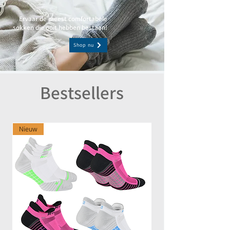
Ervaar de meest comfortabele
sokken die ooit hebben bestaan!
Shop nu
Bestsellers
Nieuw