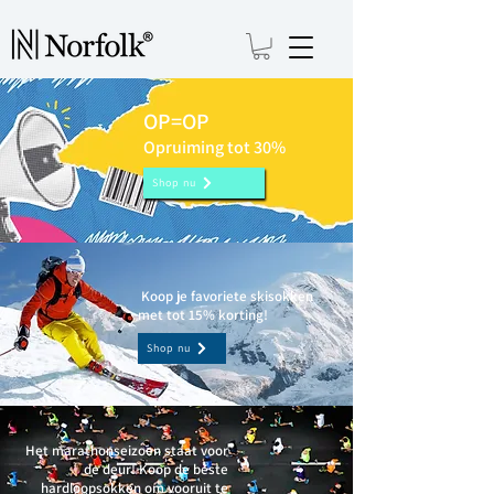
OP=OP
Opruiming tot 30%
Shop nu
Koop je favoriete skisokken
met tot 15% korting!
Shop nu
Het marathonseizoen staat voor
de deur! Koop de beste
hardloopsokken om vooruit te