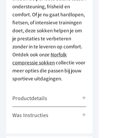
ondersteuning, frisheid en
comfort. Of je nu gaat hardlopen,
fietsen, of intensieve trainingen
doet, deze sokken helpen je om
je prestaties te verbeteren
zonder in te leveren op comfort.
Ontdek ook onze
Norfolk
compressie sokken
collectie voor
meer opties die passen bij jouw
sportieve uitdagingen.
Productdetails
- 92% Meryl Skinlife Polyamide, 8%
Was Instructies
Elastaan
- Polyamide / Elastaan
Machinewas op 40°
- 1 Paar
Niet strijken
- Sportsokken