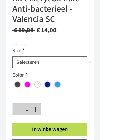
Anti-bacterieel -
Valencia SC
Normale
Verkoopprijs
 € 19,99 
€ 14,00
prijs
OP is OP
Size
*
Color
*
Aantal
*
In winkelwagen