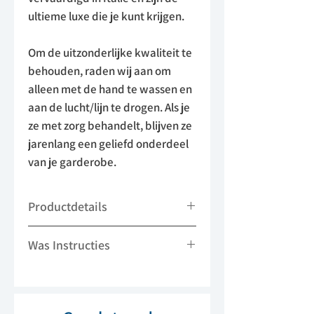
ultieme luxe die je kunt krijgen.
Om de uitzonderlijke kwaliteit te
behouden, raden wij aan om
alleen met de hand te wassen en
aan de lucht/lijn te drogen. Als je
ze met zorg behandelt, blijven ze
jarenlang een geliefd onderdeel
van je garderobe.
Productdetails
- 40% Alpaca wol 35% merino wol 25%
Was Instructies
polyamide
- 1 muts
- Alleen handwas
- Niet strijken
- Niet bleken