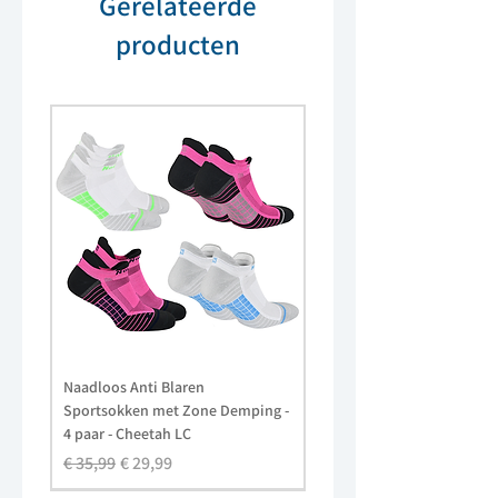
Gerelateerde
- Niet chemisch reinigen
- Niet in de droger
producten
Naadloos Anti Blaren
Sportsokken met Zone Demping -
4 paar - Cheetah LC
Normale prijs
Verkoopprijs
€ 35,99
€ 29,99