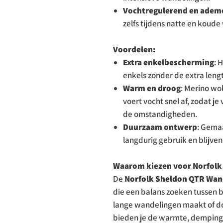
Vochtregulerend en adem
zelfs tijdens natte en koud
Voordelen:
Extra enkelbescherming
: 
enkels zonder de extra leng
Warm en droog
: Merino wo
voert vocht snel af, zodat j
de omstandigheden.
Duurzaam ontwerp
: Gema
langdurig gebruik en blijven
Waarom kiezen voor Norfol
De
Norfolk Sheldon QTR Wa
die een balans zoeken tussen be
lange wandelingen maakt of do
bieden je de warmte, demping 