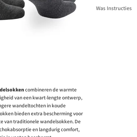
-60% Merinowol, 20% 
Was Instructies
LYCRA Elastaan
-Wol / Polyamide
Machinewas op 40°
-2 Paar
Niet strijken
-Wandelsokken
Niet bleken
Niet stomen
Niet in de droger
ndelsokken
combineren de warmte
digheid van een kwart-lengte ontwerp,
langere wandeltochten in koude
okken bieden extra bescherming voor
gte van traditionele wandelsokken. De
schokabsorptie en langdurig comfort,