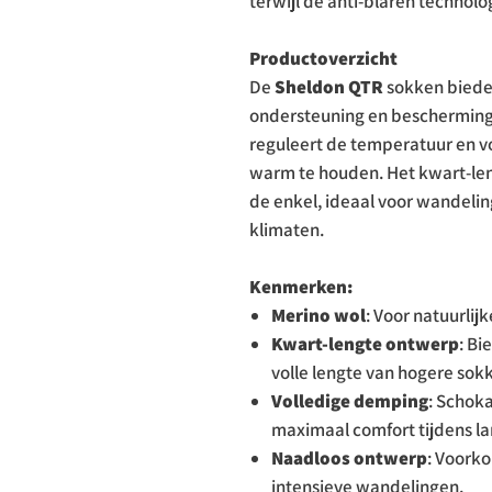
terwijl de anti-blaren technol
Productoverzicht
De
Sheldon QTR
sokken bieden
ondersteuning en bescherming 
reguleert de temperatuur en vo
warm te houden. Het kwart-len
de enkel, ideaal voor wandeling
klimaten.
Kenmerken:
Merino wol
: Voor natuurlij
Kwart-lengte ontwerp
: Bi
volle lengte van hogere sok
Volledige demping
: Schok
maximaal comfort tijdens la
Naadloos ontwerp
: Voorko
intensieve wandelingen.