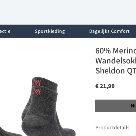
ectie
Sportkleding
Dagelijks Comfort
60% Merin
Wandelsokk
Sheldon Q
Prijs
€ 21,99
Ni
Productdetails