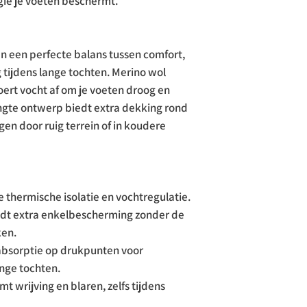
ogie je voeten beschermt.
 een perfecte balans tussen comfort,
tijdens lange tochten. Merino wol
ert vocht af om je voeten droog en
gte ontwerp biedt extra dekking rond
en door ruig terrein of in koudere
ke thermische isolatie en vochtregulatie.
edt extra enkelbescherming zonder de
ken.
absorptie op drukpunten voor
nge tochten.
mt wrijving en blaren, zelfs tijdens