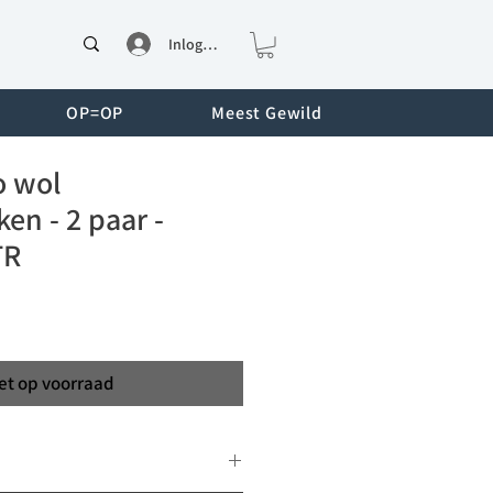
Inloggen
OP=OP
Meest Gewild
o wol
en - 2 paar -
TR
et op voorraad