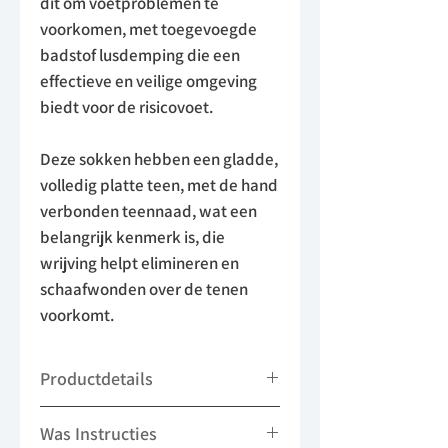
dit om voetproblemen te
voorkomen, met toegevoegde
badstof lusdemping die een
effectieve en veilige omgeving
biedt voor de risicovoet.
Deze sokken hebben een gladde,
volledig platte teen, met de hand
verbonden teennaad, wat een
belangrijk kenmerk is, die
wrijving helpt elimineren en
schaafwonden over de tenen
voorkomt.
Productdetails
-42% Wol, 41% Acrylic, 15% Polyamide,
Was Instructies
2% Elastaan