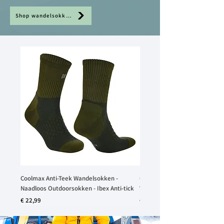
Shop wandelsokken
Coolmax Anti-Teek Wandelsokken -
Coolmax EcoMade Naadloos
Naadloos Outdoorsokken - Ibex Anti-tick
Wandelsokken - IBEX
Prijs
Prijs
€ 22,99
€ 34,99