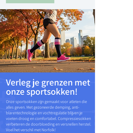
Verleg je grenzen met
onze sportsokken!
Onze sportsokken zijn gemaakt voor atleten die
alles geven. Met gezoneerde demping, anti-
blarentechnologie en vochtregulatie blijven je
voeten droog en comfortabel. Compressiesokken
verbeteren de doorbloeding en versnellen herstel.
Voel het verschil met Norfolk!