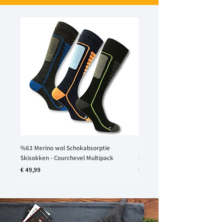
%63 Merino wol Schokabsorptie
Merino Wollen Schokabsorptie
Skisokken - Courchevel Multipack
Courchevel
Prijs
Prijs
€ 49,99
€ 25,99