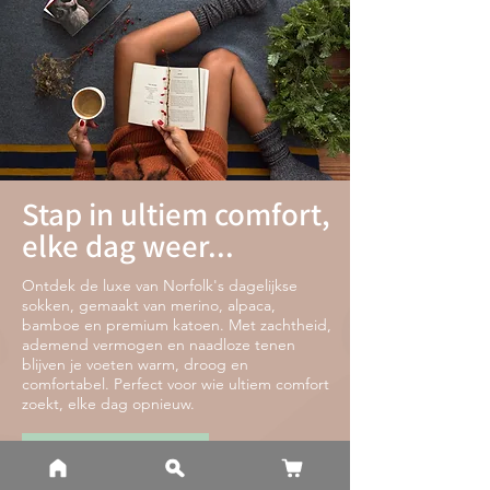
Stap in ultiem comfort,
elke dag weer...
Ontdek de luxe van Norfolk's dagelijkse
sokken, gemaakt van merino, alpaca,
bamboe en premium katoen. Met zachtheid,
ademend vermogen en naadloze tenen
blijven je voeten warm, droog en
comfortabel. Perfect voor wie ultiem comfort
zoekt, elke dag opnieuw.
Shop comfort sokken