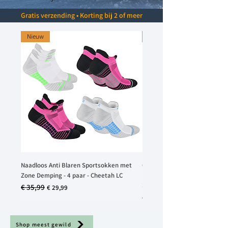
Gratis verzending • Korting bij 2 of meer
Nieuw
Nieuw
Naadloos Anti Blaren Sportsokken met
Compressiesokken voor Hardl
Zone Demping - 4 paar - Cheetah LC
Reizen, Herstel met Kuitonder
Sevilla
€ 35,99
Normale prijs
Verkoopprijs
€ 29,99
Prijs
€ 29,99
Shop meest gewild