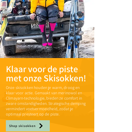
Klaar voor de piste
met onze Skisokken!
Onze skisokken houden je warm, droog en
klaar voor actie. Gemaakt van merinowol en
Climayarn-technologie, bieden ze comfort in
zware omstandigheden. Strategische demping
vermindert voetvermoeidheid, zodat je
optimaal presteert op de piste.
Shop skisokken