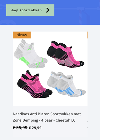
Shop sportsokken
Nieuw
Nieuw
Naadloos Anti Blaren Sportsokken met
Naadloos Anti Blaren Sports
Zone Demping - 4 paar - Cheetah LC
Zone Demping - 2 paar - Chee
€ 35,99
Normale prijs
Verkoopprijs
Prijs
€ 29,99
€ 19,99