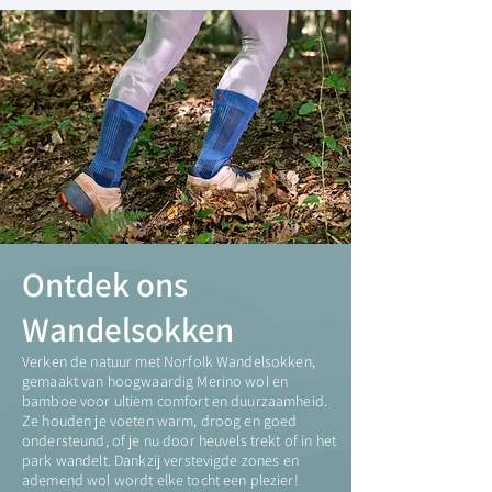
Ontdek ons
Wandelsokken
Verken de natuur met Norfolk Wandelsokken,
gemaakt van hoogwaardig Merino wol en
bamboe voor ultiem comfort en duurzaamheid.
Ze houden je voeten warm, droog en goed
ondersteund, of je nu door heuvels trekt of in het
park wandelt. Dankzij verstevigde zones en
ademend wol wordt elke tocht een plezier!