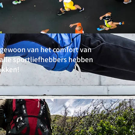
u gewoon van het comfort van
 alle sportliefhebbers hebben
okken!