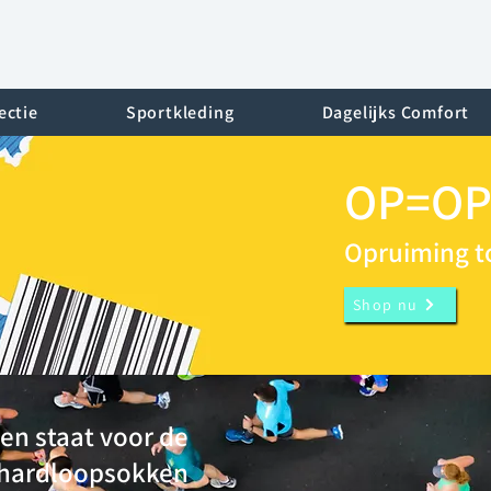
ectie
Sportkleding
Dagelijks Comfort
OP=O
Opruiming t
Shop nu
en staat voor de
 hardloopsokken