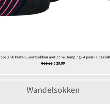
oos Anti Blaren Sportsokken met Zone Demping - 4 paar - Cheetah
Snel overzicht
Normale prijs
Verkoopprijs
€ 35,99
€ 29,99
Wandelsokken