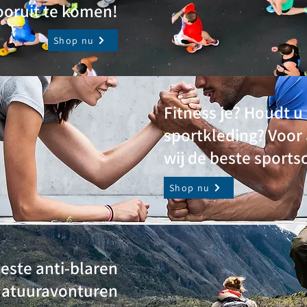
oruit te komen!
Shop nu
Fitness je? Houdt 
sportkleding? Voor
wij de beste sports
Shop nu
este anti-blaren
natuuravonturen