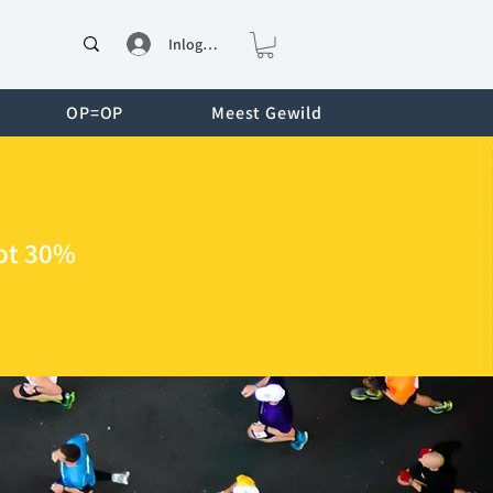
Inloggen
OP=OP
Meest Gewild
P
ot 30%