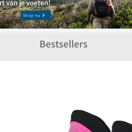
t van je voeten!
Shop nu
Bestsellers